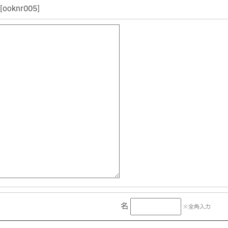
ooknr005]
桃花姫プラセンタ
和漢アキョウ
マカ冬虫
シンカプラセンタ
名
※全角入力