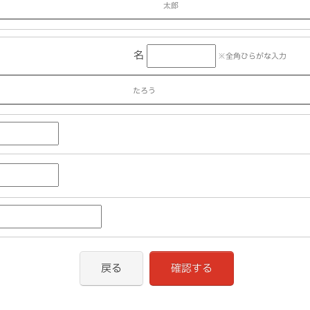
太郎
名
※全角ひらがな入力
たろう
戻る
確認する