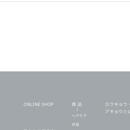
ONLINE SHOP
商 品
ロクキョウ
アキョウと
ヘアケア
休息