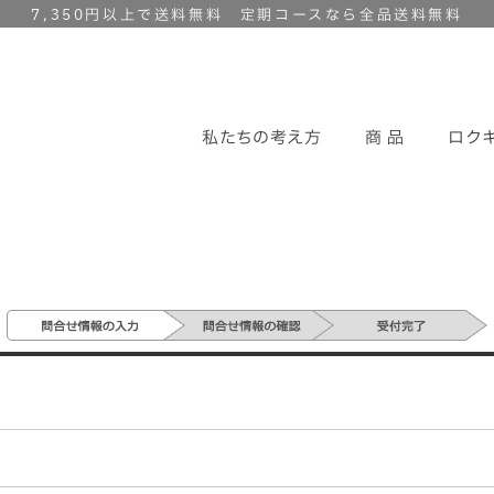
7,350円以上で送料無料 定期コースなら全品送料無料
私たちの考え方
商 品
ロク
ヘアケア
ロクキョウ＆アキョウ
漢
育毛剤
黒ツヤソフト
（販売終了）
美 容