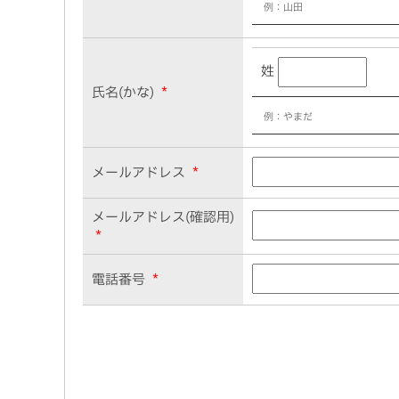
例：山田
姓
氏名(かな)
*
例：やまだ
メールアドレス
*
メールアドレス(確認用)
*
電話番号
*