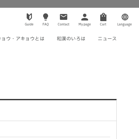
Guide
FAQ
Contact
My page
Cart
Language
キョウ・アキョウとは
和漢のいろは
ニュース
休 息
その他
 方
薬 膳
モニター募集
ねむリラ
シンカメロン
さつまいも
TASHICA
活力支援