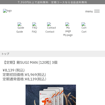
7,350円以上で送料無料 定期コースなら全品送料無料
menu
私たちの考え方
Guide
FAQ
Contact
Cart
My page
商 品
ロクキョウ・アキョウとは
トップ
和漢のいろは
【定期】剛SUGI MAN [120粒] 3個
¥8,139 (税込)
ニュース
定期初回価格:
¥5,969
(税込)
定期通常価格:
¥8,139
(税込）
お買い物ガイド
よくあるご質問