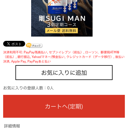
ホールディングス サイト
Language
決済利用不可: PayPay残高払い, セブンイレブン（前払）, ローソン、郵便局ATM等
（前払）, 銀行振込, Yahoo!マネー/預金払い, クレジットカード（データ移行）, 後払い
決済, Apple Pay, PayPayあと払い
お気に入りに追加
お気に入りの登録人数：0人
カートへ(定期)
詳細情報