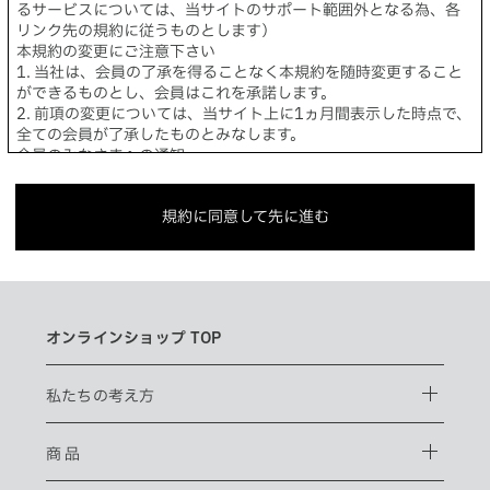
るサービスについては、当サイトのサポート範囲外となる為、各
リンク先の規約に従うものとします）
本規約の変更にご注意下さい
1. 当社は、会員の了承を得ることなく本規約を随時変更すること
ができるものとし、会員はこれを承諾します。
2. 前項の変更については、当サイト上に1ヵ月間表示した時点で、
全ての会員が了承したものとみなします。
会員のみなさまへの通知
ホールディングス サイト
1. 本規約の変更のケース以外に当社が必要と判断した場合、当社
は、会員に対し随時必要な事項を通知します。
Language
規約に同意して先に進む
2. 前項の通知は、当サイト上に表示した時点で全ての会員に通知
したものとみなします。
会員登録について
当サイトにおいてのご購入には会員登録が必要になります。
なお会員登録は無料です。
※ログインには、会員登録時に入力したメールアドレスおよびパ
オンラインショップ TOP
スワードが必要になります。
会員のみなさまから提供された個人情報
当サイトを利用するにあたって、会員の住所、電話番号、購入履歴
私たちの考え方
などの大切な個人情報がネットサーバ上に登録されますが、当社
はその個人情報を適切かつ確実に管理するものとし、法令などに
より開示が求められる場合を除き、開示しないものとします。
商 品
※チャートなど一個人が特定できない範囲で集計する場合があり
ます。