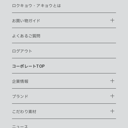
お客様からの会員登録を承認しない場合
ロクキョウ・
アキョウとは
会員登録の申し込みを当社が受けた際、架空の人物を登録した場
合や、本人以外の第三者の会員登録をした場合、過去に会員除名
お買い物ガイド
処分を受けたことがある場合など、当社が不適当と判断した時
は、その会員登録を承認しない場合があります。
また一度承認した会員であっても前述のいずれかであることが判
よくあるご質問
明した場合は、ただちに承認を取り消させていただきます。
個人利用以外に転用、商用することを禁止します
当サイトを利用する会員は当サイトに掲載されているいかなる情
ログアウト
報もコピー、又は他へ転用することを禁止いたします。
掲載内容について
当社が提供する当サイトの掲載内容、営業内容は会員への通知を
コーポレートTOP
することなく、変更や中止することがあります。また当社が提供す
る情報についていかなる保証も負わないものとします。
サービスを一時的に中断することがあります
企業情報
1. 当社は、以下の何れかが生じた場合には、会員に事前に通知す
ることなく、一時的に当サイトを中断することがあります。
ブランド
(a) 当サイトのシステムの保守を定期的に又は緊急に行う場合
(b) 火災、停電等により当サイトの提供ができなくなった場合
(c) 地震、噴火、洪水、津波等の天災により当サイトの提供ができ
こだわり素材
なくなった場合
(d) 戦争、動乱、暴動、騒乱、労働争議等により当サイトの提供が
できなくなった場合
ニュース