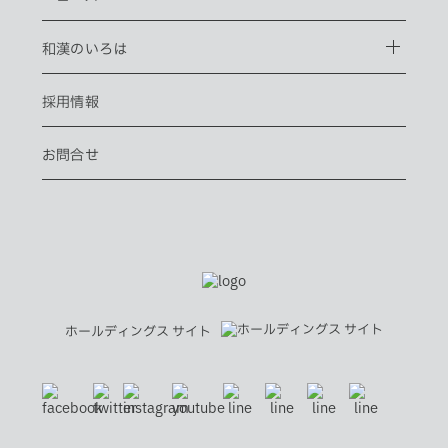
(e) その他、運用上或は技術上当社が当サイトの一時的な中断が必
要と判断した場合
2. 当社は、前項各号の場合以外の事由により当サイトの提供の遅
和漢のいろは
延又は中断等が発生したとしても、これに起因する会員又は他の
第三者が被った損害について一切の責任をも負わないものとしま
す。
採用情報
禁止事項
1. 当サイト上では以下の行為を禁止します。
お問合せ
(a) 他の会員、第三者又は当社の著作権、その他知的所有権を侵害
する行為
(b) 有害なコンピュータプログラム等を送信又は書き込む行為
(c) 第三者に不利益を与える行為
(d) 営利を目的として当サイトを利用する行為
(e) 公序良俗に反する行為
(f) 犯罪的行為に結びつく行為
(g) その他、法令に反する行為
2. 会員が当サイトの利用にあたり、第三者に対して損害を与えた
場合、当該会員は、自己の責任と費用をもって解決し、当社に迷
ホールディングス サイト
惑を掛け或は損害を与えることのないものとします。
3. 当社は当サイトの利用により発生した会員の損害全てに対し、
いかなる責任をも負わないものとし、損害賠償をする一切の義務
はないものとします。
4. 会員が本条に違反して当社に損害を与えた場合、当社は、当該
会員に対して被った損害の賠償を請求できるものとします。