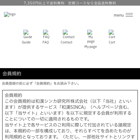
7,350円以上で送料無料 定期コースなら全品送料無料
menu
私たちの考え方
Guide
FAQ
Contact
Cart
My page
商 品
ロクキョウ・アキョウとは
会員規約
和漢のいろは
会員登録の前に必ず「会員規約」をお読み下さい。
会員規約
ニュース
この会員規約は和漢シンカ研究所株式会社（以下「当社」といい
ます）が提供するサービス「和漢SINCA」（ヘルプページ含む、
以下「当サイト」といいます）を以下に規定する会員が利用する
お買い物ガイド
ことについての一切に適用されるものです。
当サイト上で各サービスのご利用に際して付加されている諸規定
は、本規約の一部を構成しており、それらすべてを含めたものが
よくあるご質問
利用規約となっております。（ただし、一部他社サイトとリンクす